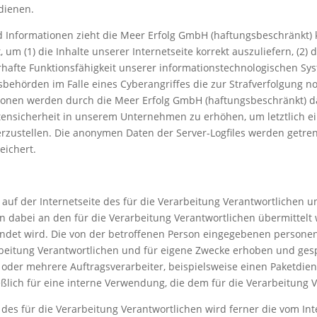
dienen.
 Informationen zieht die Meer Erfolg GmbH (haftungsbeschränkt) k
m (1) die Inhalte unserer Internetseite korrekt auszuliefern, (2) d
rhafte Funktionsfähigkeit unserer informationstechnologischen Sy
sbehörden im Falle eines Cyberangriffes die zur Strafverfolgung n
nen werden durch die Meer Erfolg GmbH (haftungsbeschränkt) dahe
tensicherheit in unserem Unternehmen zu erhöhen, um letztlich ei
zustellen. Die anonymen Daten der Server-Logfiles werden getren
ichert.
ch auf der Internetseite des für die Verarbeitung Verantwortlich
dabei an den für die Verarbeitung Verantwortlichen übermittelt w
wendet wird. Die von der betroffenen Person eingegebenen person
beitung Verantwortlichen und für eigene Zwecke erhoben und gespe
oder mehrere Auftragsverarbeiter, beispielsweise einen Paketdienst
lich für eine interne Verwendung, die dem für die Verarbeitung Ve
 des für die Verarbeitung Verantwortlichen wird ferner die vom Int