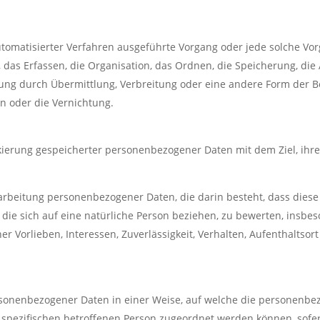
 automatisierter Verfahren ausgeführte Vorgang oder jede solche
as Erfassen, die Organisation, das Ordnen, die Speicherung, di
ung durch Übermittlung, Verbreitung oder eine andere Form der Be
n oder die Vernichtung.
kierung gespeicherter personenbezogener Daten mit dem Ziel, ihre
 Verarbeitung personenbezogener Daten, die darin besteht, dass d
ie sich auf eine natürliche Person beziehen, zu bewerten, insbes
her Vorlieben, Interessen, Zuverlässigkeit, Verhalten, Aufenthaltso
rsonenbezogener Daten in einer Weise, auf welche die personenb
r spezifischen betroffenen Person zugeordnet werden können, sofe