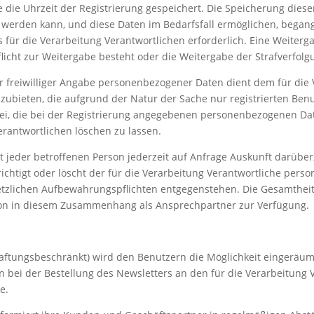
die Uhrzeit der Registrierung gespeichert. Die Speicherung diese
werden kann, und diese Daten im Bedarfsfall ermöglichen, begange
für die Verarbeitung Verantwortlichen erforderlich. Eine Weitergab
Pflicht zur Weitergabe besteht oder die Weitergabe der Strafverfolg
er freiwilliger Angabe personenbezogener Daten dient dem für die 
nzubieten, die aufgrund der Natur der Sache nur registrierten B
frei, die bei der Registrierung angegebenen personenbezogenen Da
rantwortlichen löschen zu lassen.
ilt jeder betroffenen Person jederzeit auf Anfrage Auskunft darü
erichtigt oder löscht der für die Verarbeitung Verantwortliche pe
etzlichen Aufbewahrungspflichten entgegenstehen. Die Gesamtheit 
son in diesem Zusammenhang als Ansprechpartner zur Verfügung.
haftungsbeschränkt) wird den Benutzern die Möglichkeit eingerä
ei der Bestellung des Newsletters an den für die Verarbeitung V
e.