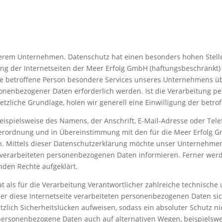
serem Unternehmen. Datenschutz hat einen besonders hohen Stelle
ng der Internetseiten der Meer Erfolg GmbH (haftungsbeschränkt) 
e betroffene Person besondere Services unseres Unternehmens ü
onenbezogener Daten erforderlich werden. Ist die Verarbeitung p
etzliche Grundlage, holen wir generell eine Einwilligung der betro
ispielsweise des Namens, der Anschrift, E-Mail-Adresse oder Tele
verordnung und in Übereinstimmung mit den für die Meer Erfolg 
 Mittels dieser Datenschutzerklärung möchte unser Unternehmen 
verarbeiteten personenbezogenen Daten informieren. Ferner werde
nden Rechte aufgeklärt.
t als für die Verarbeitung Verantwortlicher zahlreiche technisc
er diese Internetseite verarbeiteten personenbezogenen Daten si
zlich Sicherheitslücken aufweisen, sodass ein absoluter Schutz n
 personenbezogene Daten auch auf alternativen Wegen, beispielswei