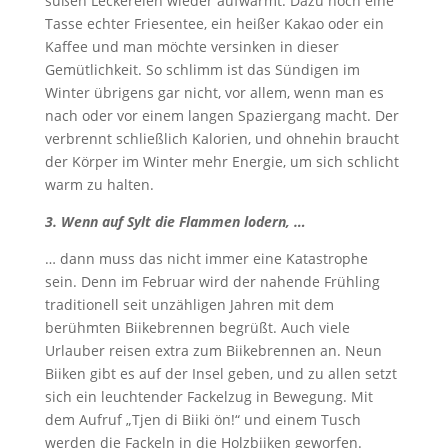
süßen Leckereien wieder aufwärmt. Dazu noch eine
Tasse echter Friesentee, ein heißer Kakao oder ein
Kaffee und man möchte versinken in dieser
Gemütlichkeit. So schlimm ist das Sündigen im
Winter übrigens gar nicht, vor allem, wenn man es
nach oder vor einem langen Spaziergang macht. Der
verbrennt schließlich Kalorien, und ohnehin braucht
der Körper im Winter mehr Energie, um sich schlicht
warm zu halten.
3. Wenn auf Sylt die Flammen lodern, …
… dann muss das nicht immer eine Katastrophe
sein. Denn im Februar wird der nahende Frühling
traditionell seit unzähligen Jahren mit dem
berühmten Biikebrennen begrüßt. Auch viele
Urlauber reisen extra zum Biikebrennen an. Neun
Biiken gibt es auf der Insel geben, und zu allen setzt
sich ein leuchtender Fackelzug in Bewegung. Mit
dem Aufruf „Tjen di Biiki ön!“ und einem Tusch
werden die Fackeln in die Holzbiiken geworfen.